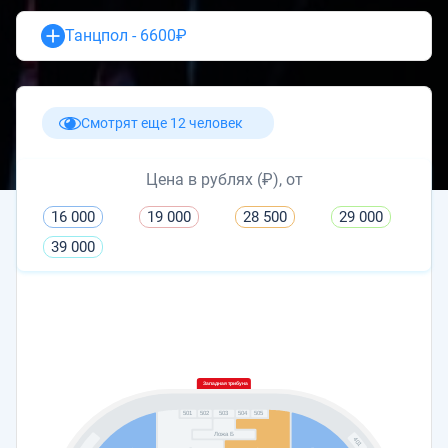
Танцпол - 6600₽
Смотрят еще 12 человек
Цена в рублях (₽), от
16 000
19 000
28 500
29 000
39 000
Западная трибуна
502
503
504
505
501
Ложа Б
401