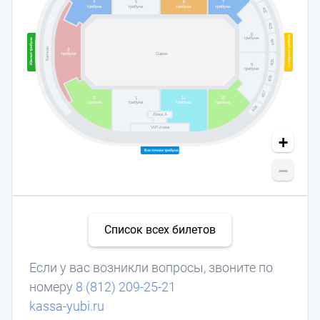
4
5
6
7
трибуна
трибуна
трибуна
трибуна
402
403
8
Северная трибуна
трибуна
Южная трибуна
404
Балкон
3
трибуна
Сцена
405
9
трибуна
406
407
2
1
11
10
трибуна
трибуна
трибуна
трибуна
408
Ложа А
VIP-ложа
+
Восточная трибуна
−
Список всех билетов
Если у вас возникли вопросы, звоните по
номеру
8 (812) 209-25-21
kassa-yubi.ru