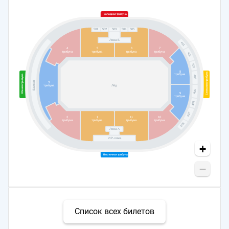
Западная трибуна
502
503
504
505
501
Ложа Б
401
4
5
6
7
трибуна
трибуна
трибуна
трибуна
402
403
8
Северная трибуна
трибуна
Южная трибуна
404
Балкон
3
трибуна
Лёд
405
9
трибуна
406
407
2
1
11
10
трибуна
трибуна
трибуна
трибуна
408
Ложа А
VIP-ложа
+
Восточная трибуна
−
Список всех билетов