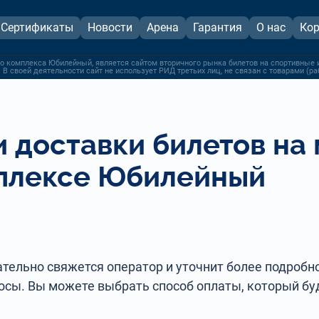
Сертификаты
Новости
Арена
Гарантия
О нас
Кор
о комплекса Юбилейный, является сайтом вторичного рынка билетов на спортивные 
 В своей деятельности сайт не использует РИД третьих лиц, не связан с товарами (р
и доставки билетов на
плексе Юбилейный
тельно свяжется оператор и уточнит более подробно
осы. Вы можете выбрать способ оплаты, который буд